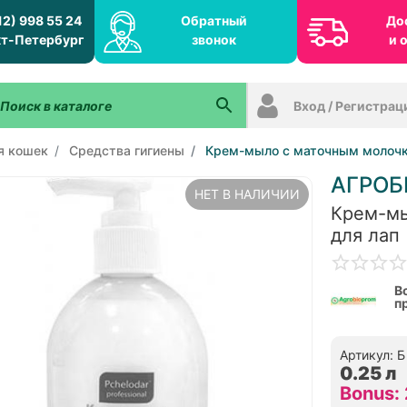
12) 998 55 24
Обратный
До
т-Петербург
звонок
и 
Вход / Регистрац
я кошек
Средства гигиены
Крем-мыло с маточным молочк
АГРО
НЕТ В НАЛИЧИИ
Крем-мы
для лап
В
п
Артикул: 
0.25 л
Bonus: 