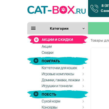
8 (8
Санк
Категории
АКЦИИ И СКИДКИ
Товары дл
Акции
Скидки
ПОИГРАТЬ
Когтеточки для кошек
Игровые комплексы
Домики, гамаки, лежаки
Игрушки и тоннели
ПОЕСТЬ
Сухой корм
Консервы