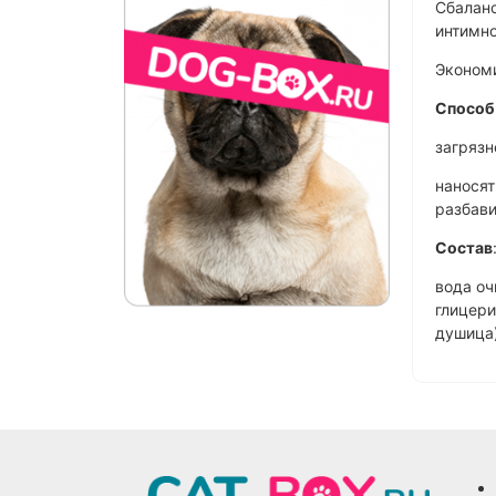
Сбаланс
интимно
Эконом
Способ
загрязн
наносят
разбави
Состав
вода оч
глицери
душица)