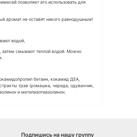
месей позво­ляет его использовать для
ый аромат не оставят никого равнодушным!
ивают водой,
, затем смывают теплой водой. Можно
и.
окамидопро­пил бетаин, кокамид ДЕА,
кстракты трав (ромашка, череда, одуванчик,
золинон и метилизотиазолинон.
Подпишись на нашу группу