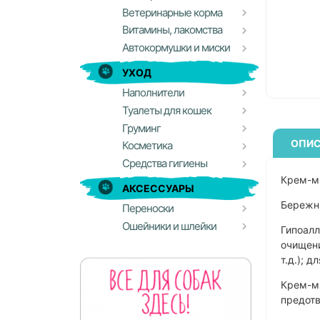
Ветеринарные корма
Витамины, лакомства
Автокормушки и миски
УХОД
Наполнители
Туалеты для кошек
Груминг
ОПИС
Косметика
Средства гигиены
Крем-м
АКСЕССУАРЫ
Бережны
Переноски
Ошейники и шлейки
Гипоалл
очищени
т.д.); 
Крем-мы
предотв