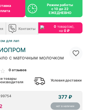
Режим работы
ставка
с 10 до 22
оплата
ЕЖЕДНЕВНО
0
товар(ов),
ия
Контакты
на
0 ₽
ом для лап
БИОПРОМ
ло с маточным молочком
0 отзывов
се товары
Условия доставки
роизводителя
Б 99754
377 ₽
2
нет в наличии