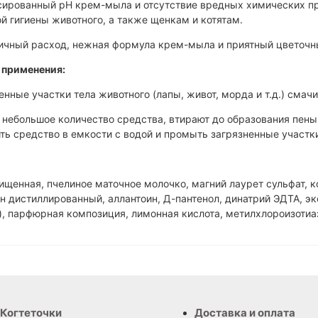
ированный pH крем-мыла и отсутствие вредных химических при
й гигиены животного, а также щенкам и котятам.
ичный расход, нежная формула крем-мыла и приятный цветочн
 применения:
енные участки тела животного (лапы, живот, морда и т.д.) смач
 небольшое количество средства, втирают до образования пены
ть средство в емкости с водой и промыть загрязненные участк
:
ищенная, пчелиное маточное молочко, магний лаурет сульфат, к
н дистиллированный, аллантоин, Д-пантенол, дина­трий ЭДТА, э
, парфюрная компо­зиция, лимонная кислота, метилхлороизотиа
Когтеточки
Доставка и оплата