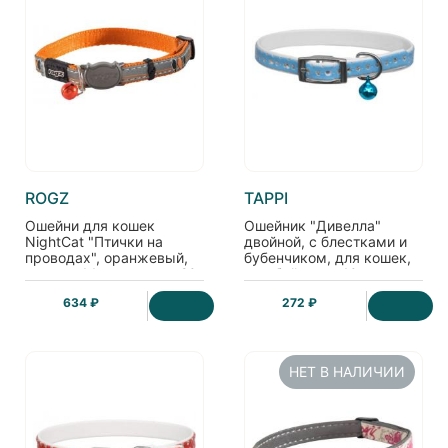
ROGZ
TAPPI
Ошейни для кошек
Ошейник "Дивелла"
NightCat "Птички на
двойной, с блестками и
проводах", оранжевый,
бубенчиком, для кошек,
ширина 1,1см, размер 20-
голубой, шир. 10мм
31см
634 ₽
272 ₽
НЕТ В НАЛИЧИИ