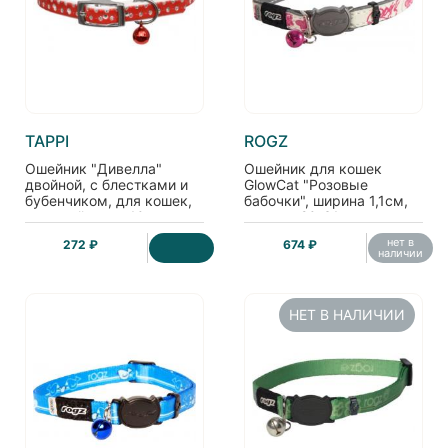
TAPPI
ROGZ
Ошейник "Дивелла"
Ошейник для кошек
двойной, с блестками и
GlowCat "Розовые
бубенчиком, для кошек,
бабочки", ширина 1,1см,
красный, шир. 10мм
размер 20-31см
нет в
272 ₽
674 ₽
наличии
НЕТ В НАЛИЧИИ