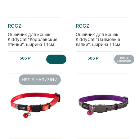
ROGZ
ROGZ
Ошейник для кошек
Ошейник для кошек
KiddyCat "Королевские
KiddyCat "Лаймовые
птички", ширина 1,1см,
лапки", ширина 1,1см,
размер 20-31см
размер 20-31см
нет в
505 ₽
505 ₽
наличии
НЕТ В НАЛИЧИИ