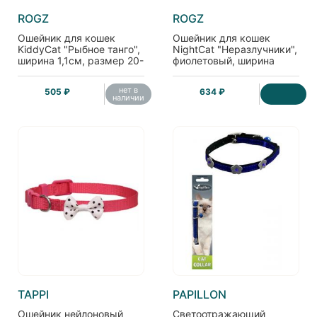
ROGZ
ROGZ
Ошейник для кошек
Ошейник для кошек
KiddyCat "Рыбное танго",
NightCat "Неразлучники",
ширина 1,1см, размер 20-
фиолетовый, ширина
31см
1,1см, размер 20-31см
нет в
505 ₽
634 ₽
наличии
TAPPI
PAPILLON
Ошейник нейлоновый
Светоотражающий