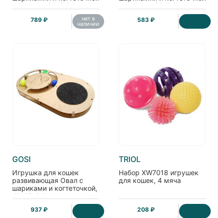
из каната, 32*3,6 см
ковролин, 32*3,6 см
нет в
789 ₽
583 ₽
наличии
GOSI
TRIOL
Игрушка для кошек
Набор XW7018 игрушек
развивающая Овал с
для кошек, 4 мяча
шариками и когтеточкой,
49*27*3,6 см
937 ₽
208 ₽