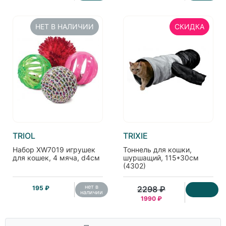
НЕТ В НАЛИЧИИ
СКИДКА
TRIOL
TRIXIE
Набор XW7019 игрушек
Тоннель для кошки,
для кошек, 4 мяча, d4см
шуршащий, 115*30см
(4302)
нет в
195 ₽
2298 ₽
наличии
1990 ₽