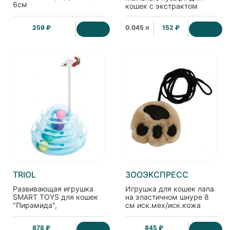
6см
кошек с экстрактом
кошачьей мяты
259 ₽
0.045 л
152 ₽
TRIOL
ЗООЭКСПРЕСС
Развивающая игрушка
Игрушка для кошек лапа
SMART TOYS для кошек
на эластичном шнуре 8
"Пирамида",
см иск.мех/иск.кожа
d25*16/36см
(набор 6 шт)
878 ₽
845 ₽