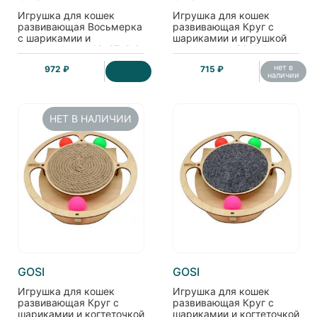
Игрушка для кошек
Игрушка для кошек
развивающая Восьмерка
развивающая Круг с
с шарикамии и
шарикамии и игрушкой
когтеточками, 49*27*3,6
на пружине, 32*3,6 см
см
нет в
972 ₽
715 ₽
наличии
НЕТ В НАЛИЧИИ
GOSI
GOSI
Игрушка для кошек
Игрушка для кошек
развивающая Круг с
развивающая Круг с
шарикамии и когтеточкой
шарикамии и когтеточкой