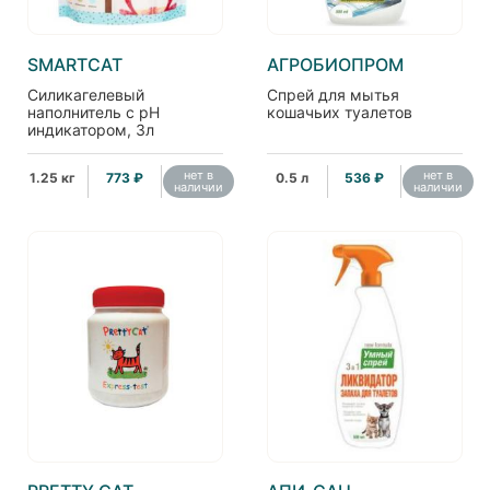
SMARTCAT
АГРОБИОПРОМ
Силикагелевый
Спрей для мытья
наполнитель с pH
кошачьих туалетов
индикатором, 3л
нет в
нет в
1.25 кг
773 ₽
0.5 л
536 ₽
наличии
наличии