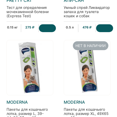
PRETTY CAT
АПИ-САН
Тест для определения
Умный спрей Ликвидатор
мочекаменной болезни
запаха для туалета
(Express Test)
кошек и собак
декоративных пород
0.15 кг
275 ₽
0.5 л
476 ₽
НЕТ В НАЛИЧИИ
MODERNA
MODERNA
Пакеты для кошачьего
Пакеты для кошачьего
лотка, размер L, 39-
лотка, размер XL, 49Х65