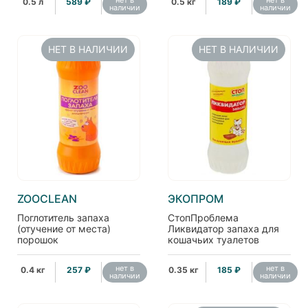
0.5 л
589 ₽
0.5 кг
189 ₽
наличии
наличии
НЕТ В НАЛИЧИИ
НЕТ В НАЛИЧИИ
ZOOCLEAN
ЭКОПРОМ
Поглотитель запаха
СтопПроблема
(отучение от места)
Ликвидатор запаха для
порошок
кошачьих туалетов
нет в
нет в
0.4 кг
257 ₽
0.35 кг
185 ₽
наличии
наличии