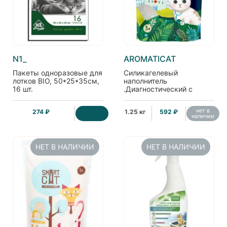
N1_
AROMATICAT
Пакеты одноразовые для
Силикагелевый
лотков BIO, 50*25*35см,
наполнитель
16 шт.
.Диагностический с
гранулами-индикаторами
pH, 3л
нет в
274 ₽
1.25 кг
592 ₽
наличии
НЕТ В НАЛИЧИИ
НЕТ В НАЛИЧИИ