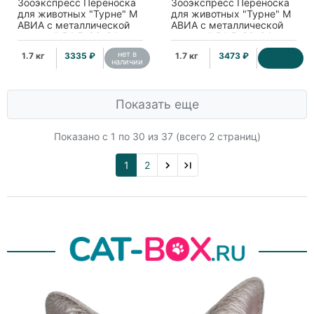
Зооэкспресс Переноска
Зооэкспресс Переноска
для животных "Турне" M
для животных "Турне" M
АВИА с металлической
АВИА с металлической
дверцей 54,5*36*34см,
дверцей 54,5*36*34см,
голубая
зеленая
нет в
1.7 кг
3335 ₽
1.7 кг
3473 ₽
наличии
Показать еще
Показано с 1 по
30
из 37 (всего 2 страниц)
1
2