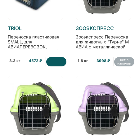
TRIOL
ЗООЭКСПРЕСС
Переноска пластиковая
Зооэкспресс Переноска
SMALL, для
для животных "Турне" M
АВИАПЕРЕВОЗОК,
АВИА с металлической
60,7*40*40,5 см (5103)
дверцей
(коврик+ремень),
нет в
3.3 кг
4572 ₽
1.8 кг
3998 ₽
54,5*36*34см, голубая
наличии