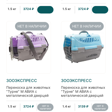
(коврик+ремень),
(коврик+ремень),
48*32*32см, голубая
48*32*32см, зелёная
1.5 кг
3724 ₽
1.5 кг
3724 ₽
НЕТ В НАЛИЧИИ
НЕТ В НАЛИЧИИ
ЗООЭКСПРЕСС
ЗООЭКСПРЕСС
Переноска для животных
Переноска для животных
"Турне" M АВИА с
"Турне" M АВИА с
металлической дверцей
металлической дверцей
(коврик+ремень),
48*32*32см, голубая
48*32*32см, фиолетовая
нет в
нет в
1.5 кг
3724 ₽
1.4 кг
3139 ₽
наличии
наличии