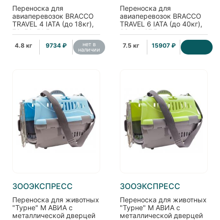
Переноска для
Переноска для
авиаперевозок BRACCO
авиаперевозок BRACCO
TRAVEL 4 IATA (до 18кг),
TRAVEL 6 IATA (до 40кг),
70*50*51.5см
92*64*67.5см
нет в
4.8 кг
9734 ₽
7.5 кг
15907 ₽
наличии
ЗООЭКСПРЕСС
ЗООЭКСПРЕСС
Переноска для животных
Переноска для животных
"Турне" M АВИА с
"Турне" M АВИА с
металлической дверцей
металлической дверцей