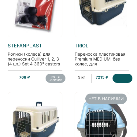
STEFANPLAST
TRIOL
Ролики (колеса) для
Переноска пластиковая
переноски Gulliver 1, 2, 3
Premium MEDIUM, без
(4 шт.) Set 4 360° castors
колес, для
АВИАПЕРЕВОЗОК,
67,5*51*47 см (5105)
нет в
768 ₽
5 кг
7215 ₽
наличии
НЕТ В НАЛИЧИИ