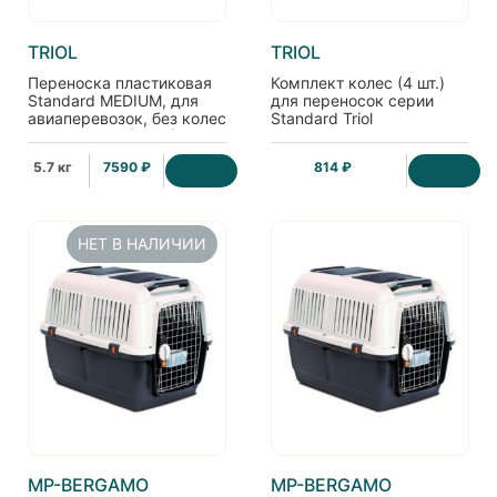
TRIOL
TRIOL
Переноска пластиковая
Комплект колес (4 шт.)
Standard MEDIUM, для
для переносок серии
авиаперевозок, без колес
Standard Triol
71*53*52 см (6105)
5.7 кг
7590 ₽
814 ₽
НЕТ В НАЛИЧИИ
MP-BERGAMO
MP-BERGAMO