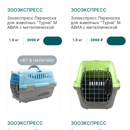
ЗООЭКСПРЕСС
ЗООЭКСПРЕСС
Зооэкспресс Переноска
Зооэкспресс Переноска
для животных "Турне" M
для животных "Турне" M
АВИА с металлической
АВИА с металлической
дверцей
дверцей
(коврик+ремень),
(коврик+ремень),
1.8 кг
3998 ₽
1.8 кг
3998 ₽
54,5*36*34см, зеленая
54,5*36*34см,
фиолетовая
НЕТ В НАЛИЧИИ
ЗООЭКСПРЕСС
ЗООЭКСПРЕСС