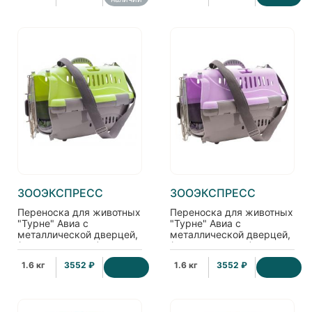
ЗООЭКСПРЕСС
ЗООЭКСПРЕСС
Переноска для животных
Переноска для животных
"Турне" Авиа с
"Турне" Авиа с
металлической дверцей,
металлической дверцей,
(коврик+ремень),
(коврик+ремень),
42*29*29,5см, зеленая
42*29*29,5см,
1.6 кг
3552 ₽
1.6 кг
3552 ₽
фиолетовая