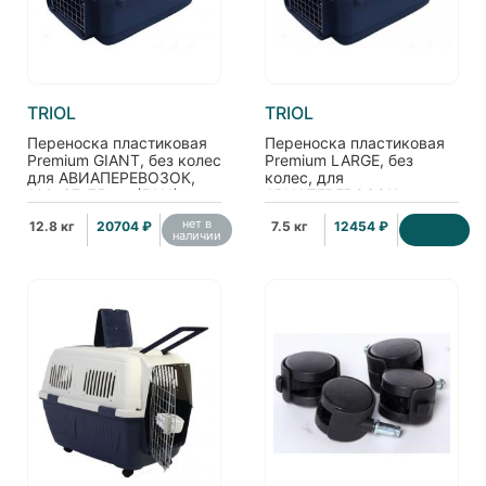
TRIOL
TRIOL
Переноска пластиковая
Переноска пластиковая
Premium GIANT, без колес
Premium LARGE, без
для АВИАПЕРЕВОЗОК,
колес, для
100*67*75 см (5111)
АВИАПЕРЕВОЗОК,
80*56*59 см (5107)
нет в
12.8 кг
20704 ₽
7.5 кг
12454 ₽
наличии