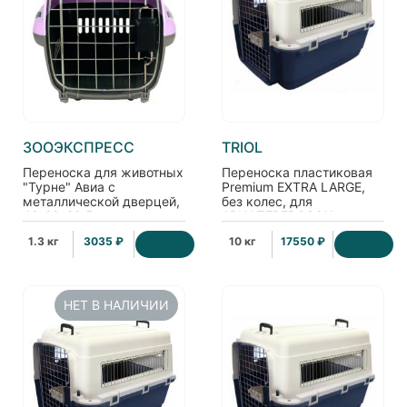
ЗООЭКСПРЕСС
TRIOL
Переноска для животных
Переноска пластиковая
"Турне" Авиа с
Premium EXTRA LARGE,
металлической дверцей,
без колес, для
42*29*29,5см,
АВИАПЕРЕВОЗОК,
фиолетовая
93*63*59 см (5109)
1.3 кг
3035 ₽
10 кг
17550 ₽
НЕТ В НАЛИЧИИ