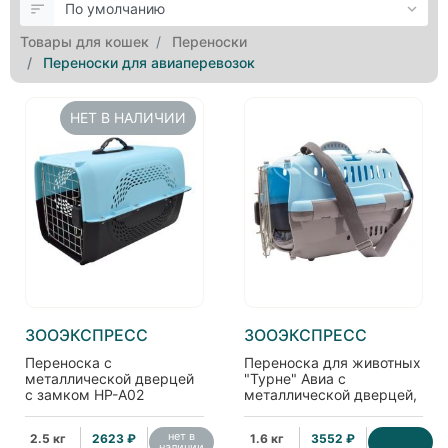
Товары для кошек
Переноски
Переноски для авиаперевозок
НЕТ В НАЛИЧИИ
ЗООЭКСПРЕСС
ЗООЭКСПРЕСС
Переноска с
Переноска для животных
металлической дверцей
"Турне" Авиа с
с замком НР-А02
металлической дверцей,
59*37,5*38 см
(коврик+ремень),
42*29*29,5см, голубая
нет в
2.5 кг
2623 ₽
1.6 кг
3552 ₽
наличии