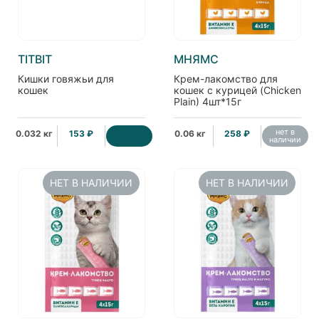
TITBIT
МНЯМС
Кишки говяжьи для
Крем-лакомство для
кошек
кошек с курицей (Chicken
Plain) 4шт*15г
нет в
0.032 кг
153 ₽
0.06 кг
258 ₽
наличии
НЕТ В НАЛИЧИИ
НЕТ В НАЛИЧИИ