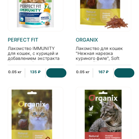
PERFECT FIT
ORGANIX
Лакомство IMMUNITY
Лакомство для кошек
для кошек, с курицей и
"Нежная нарезка
добавлением экстракта
куриного филе", Soft
бархатцев Для
chicken fillet shreds
поддержания
0.05 кг
135 ₽
0.05 кг
167 ₽
иммунитета, 50г