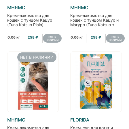
МНЯМС
МНЯМС
Крем-лакомство для
Крем-лакомство для
кошек с тунцом Кацуо
кошек с тунцом Кацуо и
(Tuna Katsuo Plain)
Магуро (Tuna Katsuo +
4шт*15г
Maguro) 4шт*15г
нет в
нет в
0.06 кг
258 ₽
0.06 кг
258 ₽
наличии
наличии
НЕТ В НАЛИЧИИ
МНЯМС
FLORIDA
Крем-лакомство для
Крем-суп для котят и