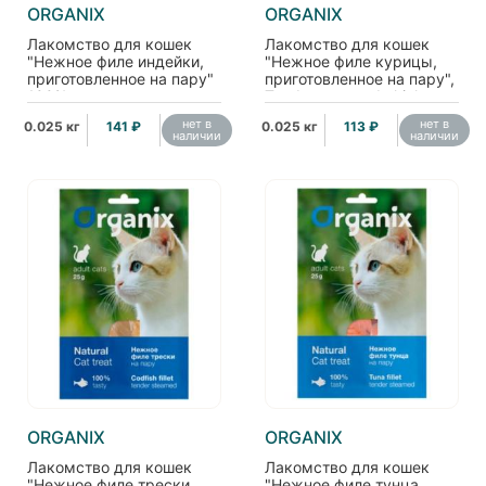
ORGANIX
ORGANIX
Лакомство для кошек
Лакомство для кошек
"Нежное филе индейки,
"Нежное филе курицы,
приготовленное на пару"
приготовленное на пару",
100% мясо
Tender steamed chicken
fillet
нет в
нет в
0.025 кг
141 ₽
0.025 кг
113 ₽
наличии
наличии
ORGANIX
ORGANIX
Лакомство для кошек
Лакомство для кошек
"Нежное филе трески,
"Нежное филе тунца,