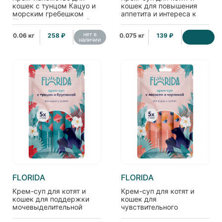
кошек с тунцом Кацуо и
кошек для повышения
морским гребешком
аппетита и интереса к
(Tuna Katsuo + Scallop)
корму с курицей и
4шт*15г
кошачьей мятой, 75г
нет в
0.06 кг
258 ₽
0.075 кг
139 ₽
наличии
FLORIDA
FLORIDA
Крем-суп для котят и
Крем-суп для котят и
кошек для поддержки
кошек для
мочевыделительной
чувствительного
системы с тунцом и
пищеварения с лососем