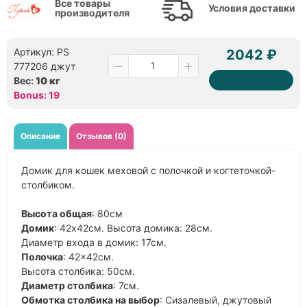
Все товары
Условия доставки
производителя
Артикул: PS
2042 ₽
777206 джут
Вес:
10 кг
Bonus: 19
Описание
Отзывов (0)
Домик для кошек меховой с полочкой и когтеточкой-
столбиком.
Высота общая
: 80см
Домик
: 42х42см. Высота домика: 28см.
Диаметр входа в домик: 17см.
Полочка
: 42×42см.
Высота столбика: 50см.
Диаметр столбика
: 7см.
Обмотка столбика на выбор
: Сизалевый, джутовый