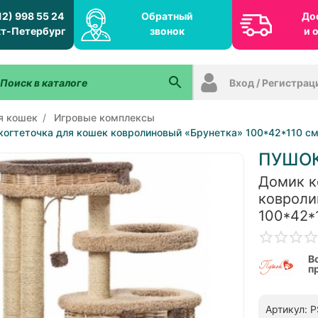
12) 998 55 24
Обратный
До
т-Петербург
звонок
и 
Вход / Регистрац
я кошек
Игровые комплексы
когтеточка для кошек ковролиновый «Брунетка» 100*42*110 см
ПУШО
Домик к
ковроли
100*42*
В
п
Артикул: 