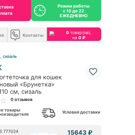
Режим работы
ставка
с 10 до 22
оплата
ЕЖЕДНЕВНО
0
товар(ов),
ия
Контакты
на
0 ₽
, сизаль
К
огтеточка для кошек
новый «Брунетка»
110 см, сизаль
0 отзывов
се товары
Условия доставки
роизводителя
PS 777024
15643 ₽