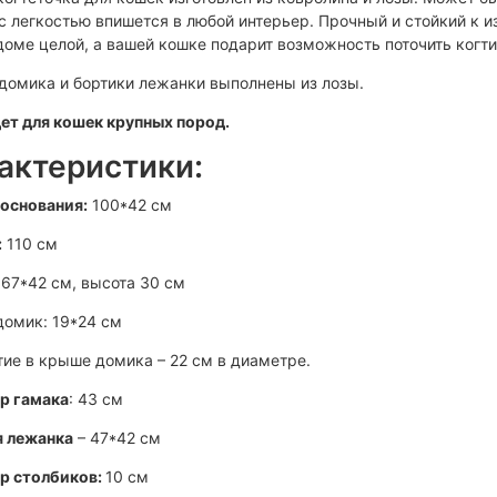
 с легкостью впишется в любой интерьер. Прочный и стойкий к 
оме целой, а вашей кошке подарит возможность поточить ког
домика и бортики лежанки выполнены из лозы.
ет для кошек крупных пород.
актеристики:
 основания:
100*42 см
:
110 см
: 67*42 см, высота 30 см
домик: 19*24 см
ие в крыше домика – 22 см в диаметре.
р гамака
: 43 см
я лежанка
– 47*42 см
р столбиков:
10 см