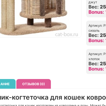
джут
Вес:
25
Bonus:
Артикул: 
сизаль
Вес:
25
Bonus:
Артикул: 
хлопок
Вес:
25
Bonus:
АНИЕ
ОТЗЫВОВ (0)
ик-когтеточка для кошек ковр
огтеточка для кошек изготовлен из ковролина и лозы. Может бы