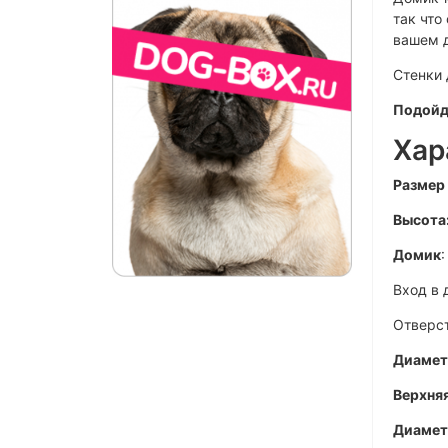
так что
вашем д
Стенки 
Подойд
Хар
Размер
Высота
Домик
Вход в 
Отверст
Диамет
Верхня
Диамет