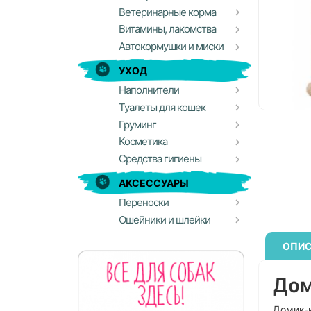
Ветеринарные корма
Витамины, лакомства
Автокормушки и миски
УХОД
Наполнители
Туалеты для кошек
Груминг
Косметика
Средства гигиены
АКСЕССУАРЫ
Переноски
Ошейники и шлейки
ОПИС
Дом
Домик-к