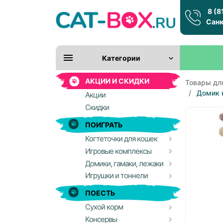
8 (8
Санк
Категории
АКЦИИ И СКИДКИ
Товары дл
Домик 
Акции
Скидки
ПОИГРАТЬ
Когтеточки для кошек
Игровые комплексы
Домики, гамаки, лежаки
Игрушки и тоннели
ПОЕСТЬ
Сухой корм
Консервы