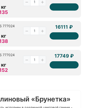
 кг
 135
PS 777024
16111 ₽
 кг
 138
PS 777024
17749 ₽
 кг
 152
олиновый «Брунетка»
ть исполнен в различной цветовой гамме -