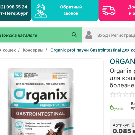
12) 998 55 24
Обратный
До
т-Петербург
звонок
и 
Вход / Регистрац
я кошек
Консервы
Organix prof паучи Gastrointestinal дл
ORGAN
Organix 
для кош
болезне
В
п
Артикул: 
0.085 