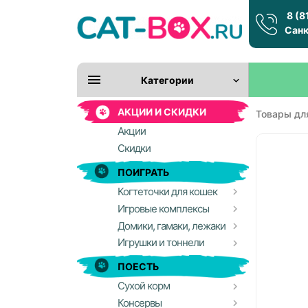
8 (8
Санк
Категории
АКЦИИ И СКИДКИ
Товары дл
Акции
Скидки
ПОИГРАТЬ
Когтеточки для кошек
Игровые комплексы
Домики, гамаки, лежаки
Игрушки и тоннели
ПОЕСТЬ
Сухой корм
Консервы