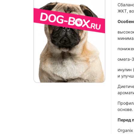
Сбалан
ЖКТ, в
Особен
высокок
минимал
пониже
омега-3
инулин 
и улучш
Диетиче
аромати
Профила
основе
Перед 
Organix