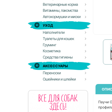
Ветеринарные корма
Витамины, лакомства
Автокормушки и миски
УХОД
Наполнители
Туалеты для кошек
Груминг
Косметика
Средства гигиены
АКСЕССУАРЫ
Переноски
Ошейники и шлейки
ОПИС
Паучи O
профила