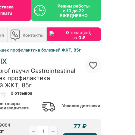
Режим работы
ставка
с 10 до 22
оплата
ЕЖЕДНЕВНО
0
товар(ов),
ия
Контакты
на
0 ₽
я кошек профилактика болезней ЖКТ, 85г
IX
prof паучи Gastrointestinal
ек профилактика
й ЖКТ, 85г
0 отзывов
се товары
Условия доставки
роизводителя
69084
77 ₽
кг