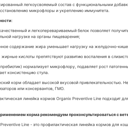
сированный легкоусвояемый состав с функциональными добавк
осстановлению микрофлоры и укреплению иммунитета.
ности
:
ачественный и легкоперевариваемый белок позволяет получит
ьной нагрузке на органы пищеварения;
нное содержание жира уменьшает нагрузку на желудочно-кише
 жирные кислоты препятствуют развитию воспаления в слизист
(пребиотик) нормализует микрофлору, подавляет рост патоген
ает консистенцию стула.
ский корм обладает высокой вкусовой привлекательностью. Не
заторов или консервантов, ГМО.
ктическая линейка кормов Organix Preventive Line подходит д
.
применением корма рекомендуем проконсультироваться с вет
 Preventive Line - это профилактическая линейка кормов для ко