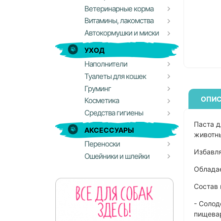
Ветеринарные корма
Витамины, лакомства
Автокормушки и миски
УХОД
Наполнители
Туалеты для кошек
Груминг
ОПИС
Косметика
Средства гигиены
Паста д
АКСЕССУАРЫ
животн
Переноски
Избавля
Ошейники и шлейки
Облада
Состав 
- Солод
пищ