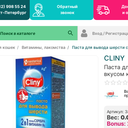
12) 998 55 24
Обратный
До
т-Петербург
звонок
и 
Вход / Регистрац
я кошек
Витамины, лакомства
Паста для вывода шерсти 
CLINY
Паста д
вкусом 
В
п
Артикул: 
Вес:
0.
Bonus: 