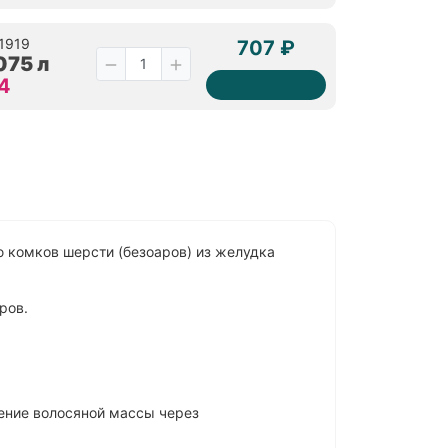
51919
707 ₽
075 л
 4
ю комков шерсти (безоаров) из желудка
ров.
ение волосяной массы через