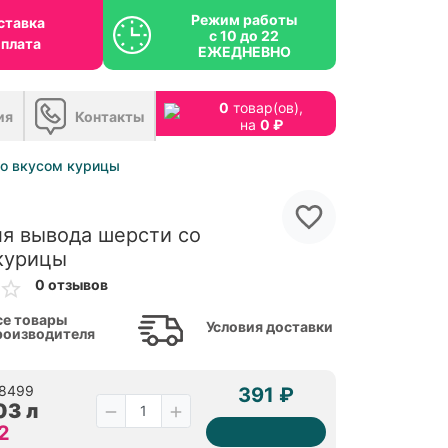
Режим работы
ставка
с 10 до 22
оплата
ЕЖЕДНЕВНО
0
товар(ов),
ия
Контакты
на
0 ₽
со вкусом курицы
ля вывода шерсти со
курицы
0 отзывов
се товары
Условия доставки
роизводителя
38499
391 ₽
03 л
2