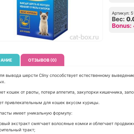
Артикул: 
Вес:
0.
Bonus:
АНИЕ
ОТЗЫВОВ (0)
ля вывода шерсти Cliny способствует естественному выведени
ых.
ет кошек от рвоты, потери аппетита, закупорки кишечника, запо
ет привлекательным для кошек вкусом курицы.
пасты имеет уникальную формулу:
овый экстракт смягчает волосяные комки и облегчает продвиж
еварительный тракт;