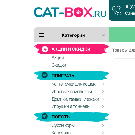
8 (8
Санк
Категории
АКЦИИ И СКИДКИ
Товары дл
Акции
Скидки
ПОИГРАТЬ
Когтеточки для кошек
Игровые комплексы
Домики, гамаки, лежаки
Игрушки и тоннели
ПОЕСТЬ
Сухой корм
Консервы