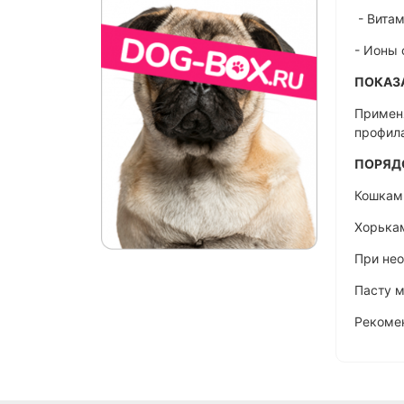
- Витам
- Ионы
ПОКАЗ
Применя
профила
ПОРЯД
Кошкам 
Хорькам
При не
Пасту м
Рекомен