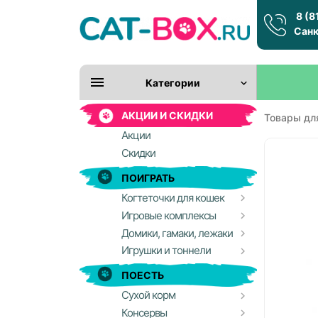
8 (8
Санк
Категории
АКЦИИ И СКИДКИ
Товары дл
Акции
Скидки
ПОИГРАТЬ
Когтеточки для кошек
Игровые комплексы
Домики, гамаки, лежаки
Игрушки и тоннели
ПОЕСТЬ
Сухой корм
Консервы