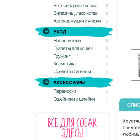
Ветеринарные корма
Витамины, лакомства
Автокормушки и миски
УХОД
Наполнители
Туалеты для кошек
Груминг
Косметика
Средства гигиены
АКСЕССУАРЫ
Переноски
Ошейники и шлейки
ОПИС
Хрустящ
предотв
любимым