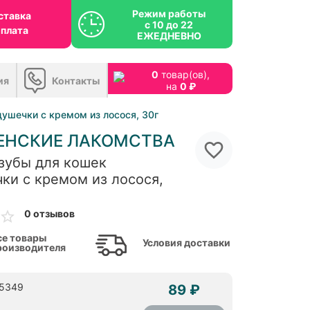
Режим работы
ставка
с 10 до 22
оплата
ЕЖЕДНЕВНО
0
товар(ов),
ия
Контакты
на
0 ₽
ушечки с кремом из лосося, 30г
ЕНСКИЕ ЛАКОМСТВА
зубы для кошек
ки с кремом из лосося,
0 отзывов
се товары
Условия доставки
роизводителя
65349
89 ₽