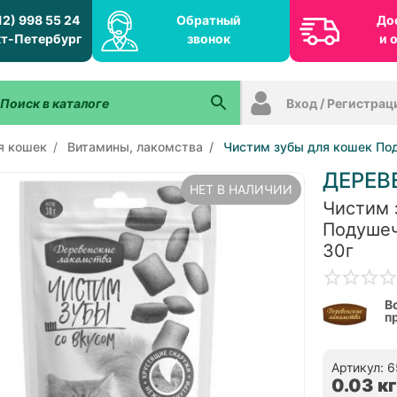
12) 998 55 24
Обратный
До
т-Петербург
звонок
и 
Вход / Регистрац
я кошек
Витамины, лакомства
Чистим зубы для кошек Под
ДЕРЕВ
НЕТ В НАЛИЧИИ
Чистим 
Подушеч
30г
В
п
Артикул: 
0.03 кг