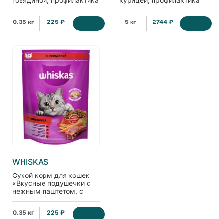
говядиной, профилактика
курицей, профилактика
МКБ
МКБ
0.35 кг
225 ₽
5 кг
2744 ₽
WHISKAS
Сухой корм для кошек
«Вкусные подушечки с
нежным паштетом, с
говядиной»
0.35 кг
225 ₽