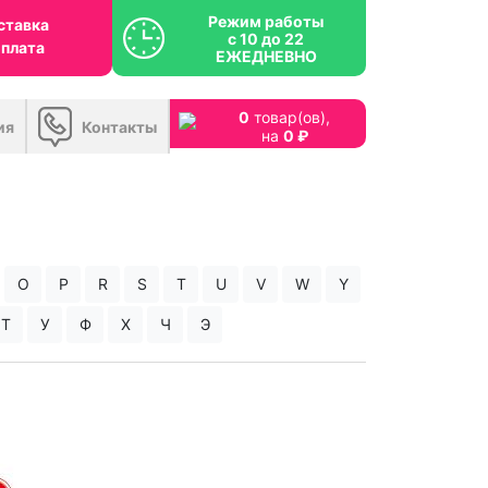
Режим работы
ставка
с 10 до 22
оплата
ЕЖЕДНЕВНО
0
товар(ов),
ия
Контакты
на
0 ₽
O
P
R
S
T
U
V
W
Y
Т
У
Ф
Х
Ч
Э