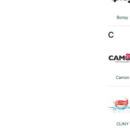
Bonsy
C
Camon
CLINY