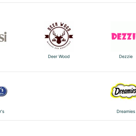
Deer Wood
Dezzie
r's
Dreamies