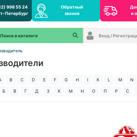
12) 998 55 24
Обратный
До
т-Петербург
звонок
и 
Вход / Регистрац
изводитель
зводители
A
B
C
D
E
F
G
H
I
K
L
M
N
Б
В
Г
Д
З
К
М
Н
О
П
Р
С