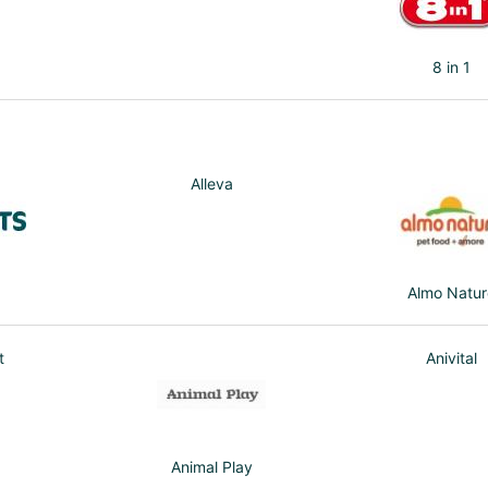
8 in 1
Alleva
Almo Natur
t
Anivital
Animal Play