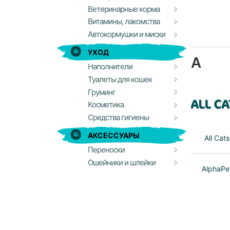
Ветеринарные корма
Витамины, лакомства
Автокормушки и миски
УХОД
A
Наполнители
Туалеты для кошек
Груминг
Косметика
Средства гигиены
АКСЕССУАРЫ
All Cats
Переноски
Ошейники и шлейки
AlphaPe