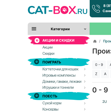
8 (8
Санк
Категории
АКЦИИ И СКИДКИ
Про
Акции
Прои
Скидки
ПОИГРАТЬ
0 - 9
Когтеточки для кошек
Z
А
Игровые комплексы
Домики, гамаки, лежаки
Игрушки и тоннели
0 - 9
ПОЕСТЬ
2U
Сухой корм
Консервы