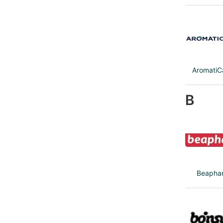
AromatiC
B
Beapha