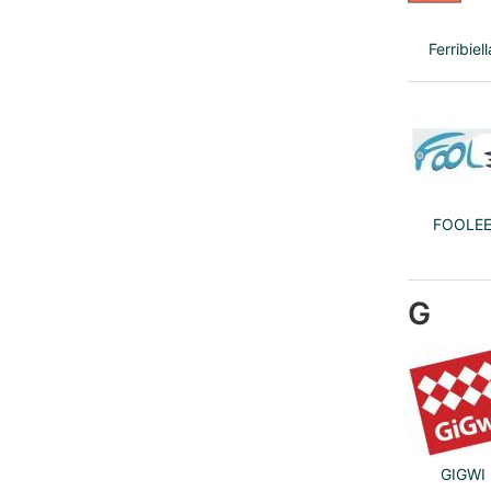
Ferribiell
FOOLE
G
GIGWI