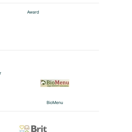
Award
r
BioMenu