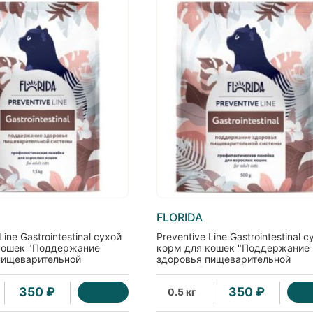
FLORIDA
Line Gastrointestinal сухой
Preventive Line Gastrointestinal с
кошек "Поддержание
корм для кошек "Поддержание
пищеварительной
здоровья пищеварительной
системы"
350 ₽
350 ₽
0.5 кг