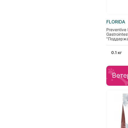
FLORIDA
Preventive
Gastrointes
"Поддержа
пищеварит
индейкой
0.1 кг
Вете