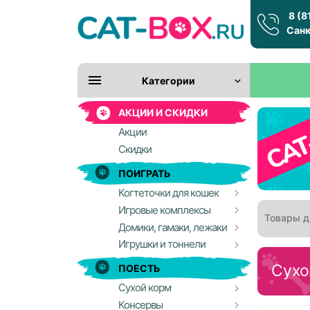
8 (8
Санк
Категории
АКЦИИ И СКИДКИ
Акции
Скидки
ПОИГРАТЬ
Когтеточки для кошек
Игровые комплексы
Товары д
Домики, гамаки, лежаки
Игрушки и тоннели
Сухо
ПОЕСТЬ
Сухой корм
Консервы