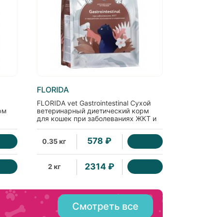
FLORIDA
FLORIDA vet Gastrointestinal Сухой
рм
ветеринарный диетический корм
для кошек при заболеваниях ЖКТ и
нарушениях всасывания в
кишечнике, 0.35кг
578 ₽
0.35 кг
2314 ₽
2 кг
Смотреть все