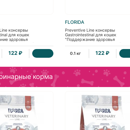
FLORIDA
 Line консервы
Preventive Line консервы
tinal для кошек
Gastrointestinal для кошек
ние здоровья
"Поддержание здоровья
ельной системы" с
пищеварительной системы" с
перепёлкой
122 ₽
122 ₽
0.1 кг
ринарные корма