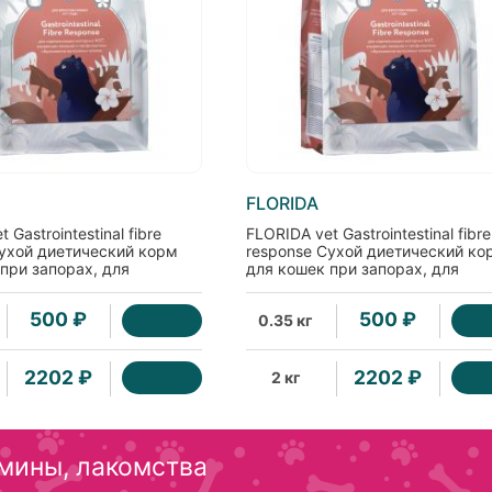
FLORIDA
 Gastrointestinal fibre
FLORIDA vet Gastrointestinal fibre
Сухой диетический корм
response Сухой диетический ко
при запорах, для
для кошек при запорах, для
ики образования
профилактики образования
 комков, 0.35кг
волосяных комков, 2кг
500 ₽
500 ₽
0.35 кг
2202 ₽
2202 ₽
2 кг
мины, лакомства