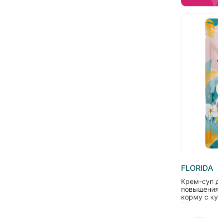
FLORIDA
Крем-суп д
повышения 
корму с ку
75г