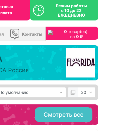
Режим работы
ставка
с 10 до 22
оплата
ЕЖЕДНЕВНО
0
товар(ов),
ия
Контакты
на
0 ₽
A
DA Россия
Смотреть все