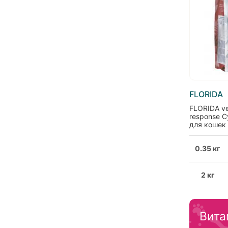
FLORIDA
FLORIDA vet
response 
для кошек 
профилакт
волосяных
0.35 кг
2 кг
Вита