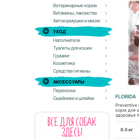
Ветеринарные корма
Витамины, лакомства
Автокормушки и миски
УХОД
Наполнители
Туалеты для кошек
Груминг
Косметика
Средства гигиены
АКСЕССУАРЫ
Переноски
FLORIDA
Ошейники и шлейки
Preventive 
корм для 
здоровья 
системы"
0.5 кг