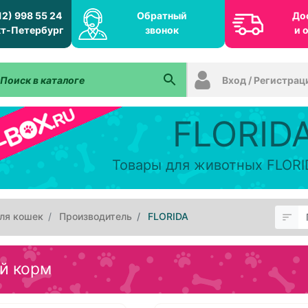
12) 998 55 24
Обратный
До
т-Петербург
звонок
и 
Вход / Регистрац
FLORID
Товары для животных FLORI
ля кошек
Производитель
FLORIDA
й корм